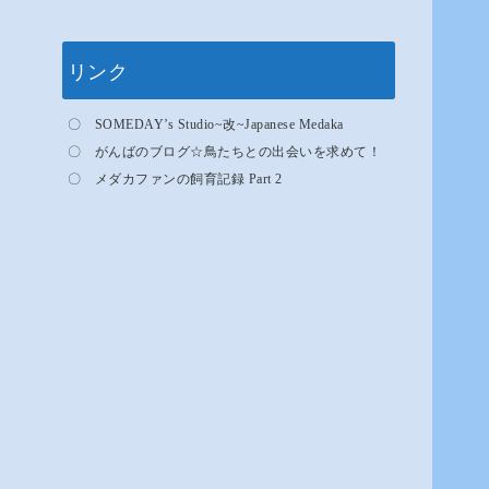
リンク
〇
SOMEDAY’s Studio~
改
~Japanese Medaka
〇
がんばのブログ
☆
鳥たちとの出会いを求めて！
〇
メダカファンの飼育記録 Part 2