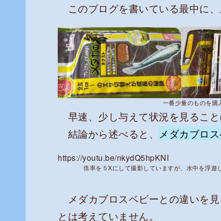
このブログを書いている最中に、上
一番少量のものを購
早速、少し与えて状況を見ること
結論から述べると、
メダカブロス
https://youtu.be/nkydQ5hpKNI
倍率を５Xにして撮影していますが、水中を浮遊
メダカブロスベビーとの違いを見
とは考えていません。