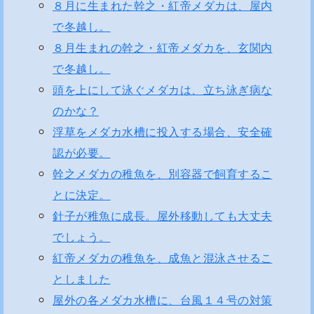
８月に生まれた幹之・紅帝メダカは、屋内
で冬越し。
８月生まれの幹之・紅帝メダカを、玄関内
で冬越し。
頭を上にして泳ぐメダカは、立ち泳ぎ病な
のかな？
浮草をメダカ水槽に投入する場合、安全確
認が必要。
幹之メダカの稚魚を、別容器で飼育するこ
とに決定。
針子が稚魚に成長。屋外移動しても大丈夫
でしょう。
紅帝メダカの稚魚を、成魚と混泳させるこ
としました
屋外の各メダカ水槽に、台風１４号の対策