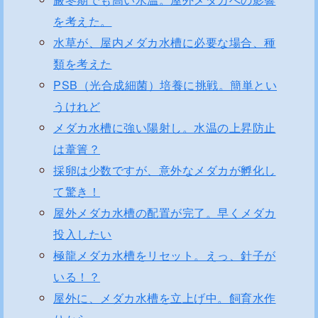
を考えた。
水草が、屋内メダカ水槽に必要な場合、種
類を考えた
PSB（光合成細菌）培養に挑戦。簡単とい
うけれど
メダカ水槽に強い陽射し。水温の上昇防止
は葦簀？
採卵は少数ですが、意外なメダカが孵化し
て驚き！
屋外メダカ水槽の配置が完了。早くメダカ
投入したい
極龍メダカ水槽をリセット。えっ、針子が
いる！？
屋外に、メダカ水槽を立上げ中。飼育水作