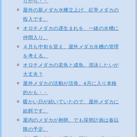
りから・・
屋外の新メダカ水槽立上げ。紅帝メダカの
投入です。
オロチメダカの遅生まれを、一緒の水槽に
仲間入り。
４月も中旬を迎え、屋外メダカ水槽の管理
を考える。
オロチメダカの若魚と成魚。混泳したいが
大丈夫？
屋外メダカの活動が活発。4月に入り本格
的かも・・
暖かい日が続いていたので、屋外メダカに
給餌です。
屋内のメダカが抱卵。でも採卵計画は春以
降の予定。