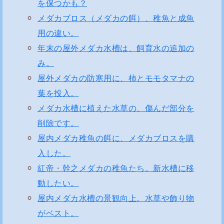
を保つかも？
メダカブロス（メダカの餌）、稚魚と成魚
用の違い。
年末の屋外メダカ水槽は、飼育水の追加の
み。
屋外メダカの防寒用に、柿とモモタマナの
葉を投入。
メダカ水槽に植えた水草の、傷んだ部分を
削除です。
屋内メダカ稚魚の餌に、メダカブロスを購
入した。
紅帝・幹之メダカの稚魚たち。新水槽に移
動したい。
屋内メダカ水槽の景観向上。水草や飾り物
がベスト。