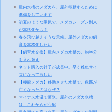
屋内水槽のメダカを、屋外移動するために
準備をしています
初夏のような陽気で、メダカシーズン到来
が本格化かも？
春を飛び越えそうな天候。屋外メダカの飼
育を本格化したい
【飼育水交換】屋内メダカ水槽の、約半分
を入れ替え
ネット購入の針子が成長中。早く稚魚サイ
ズになって欲しい
【極龍メダカ】移動させた水槽で、数匹が
亡くなったのはなぜ？
マイナス水温で薄氷。屋外のメダカ水槽
は、これからが心配
厳冬期でも高い水温。屋外メダカへの影響