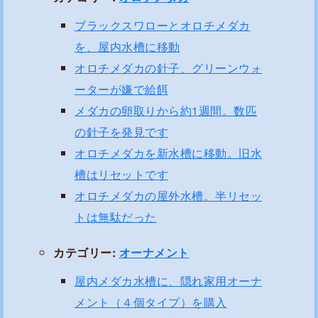
ブラックスワローとオロチメダカ
を、屋内水槽に移動
オロチメダカの針子、グリーンウォ
ーターが嫌で給餌
メダカの卵取りから約1週間。数匹
の針子を発見です
オロチメダカを新水槽に移動。旧水
槽はリセットです
オロチメダカの屋外水槽。半リセッ
トは無駄だった
カテゴリー:
オーナメント
屋内メダカ水槽に、隠れ家用オーナ
メント（４個タイプ）を購入