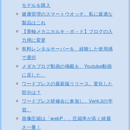
モデルを購入
健康管理のスマートウオッチ。私に最適な
製品はこれ
【青軸メカニカルキ－ボ－ド】ブログの入
力用に変更
有料レンタルサーバーを、経験した使用感
で選択
メダカブログ動画の掲載を、Youtube動画
に戻した。
ワードプレスの最新版リリース。変化した
部分は？
ワードプレス研修会に参加し、Ver6.2の学
習。
画像圧縮は「webP」。圧縮率が高く綺麗
さ一番！