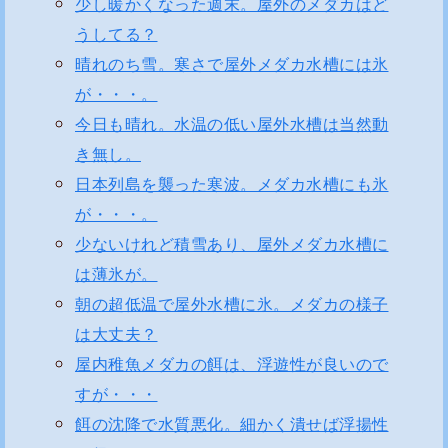
少し暖かくなった週末。屋外のメダカはど
うしてる？
晴れのち雪。寒さで屋外メダカ水槽には氷
が・・・。
今日も晴れ。水温の低い屋外水槽は当然動
き無し。
日本列島を襲った寒波。メダカ水槽にも氷
が・・・。
少ないけれど積雪あり、屋外メダカ水槽に
は薄氷が。
朝の超低温で屋外水槽に氷。メダカの様子
は大丈夫？
屋内稚魚メダカの餌は、浮遊性が良いので
すが・・・
餌の沈降で水質悪化。細かく潰せば浮揚性