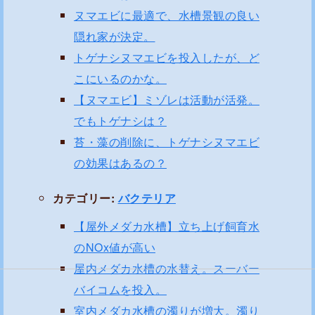
ヌマエビに最適で、水槽景観の良い
隠れ家が決定。
トゲナシヌマエビを投入したが、ど
こにいるのかな。
【ヌマエビ】ミゾレは活動が活発。
でもトゲナシは？
苔・藻の削除に、トゲナシヌマエビ
の効果はあるの？
カテゴリー:
バクテリア
【屋外メダカ水槽】立ち上げ飼育水
のNOx値が高い
屋内メダカ水槽の水替え。スーバー
バイコムを投入。
室内メダカ水槽の濁りが増大。濁り