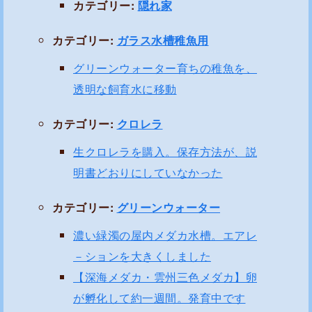
カテゴリー:
隠れ家
カテゴリー:
ガラス水槽稚魚用
グリーンウォーター育ちの稚魚を、
透明な飼育水に移動
カテゴリー:
クロレラ
生クロレラを購入。保存方法が、説
明書どおりにしていなかった
カテゴリー:
グリーンウォーター
濃い緑濁の屋内メダカ水槽。エアレ
－ションを大きくしました
【深海メダカ・雲州三色メダカ】卵
が孵化して約一週間。発育中です