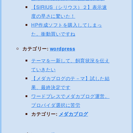
【SIRIUS（シリウス）２】表示速
度の早さに驚いた！
HP作成ソフトを購入してしまっ
た。衝動買いですね
カテゴリー:
wordpress
テーマを一新して、飼育状況を伝え
ていきたい
【メダカブログのテ－マ】試した結
果、最終決定です
ワードプレスでメダカブログ運営。
プロバイダ選択に苦労
カテゴリー:
メダカブログ