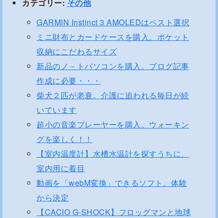
カテゴリー:
その他
GARMIN Instinct 3 AMOLEDはベスト選択
ミニ財布とカードケースを購入。ポケット
収納にこだわるサイズ
新品のノ－トパソコンを購入。ブログ記事
作成に必要・・・
柴犬２匹が老衰。介護に追われる毎日が続
いています
超小の音楽プレーヤーを購入。ウォーキン
グを楽しく！！
【室内温度計】水槽水温計を探すうちに、
室内用に着目
動画を「webM変換」できるソフト。体験
から決定
【CACIO G-SHOCK】フロッグマンと地球