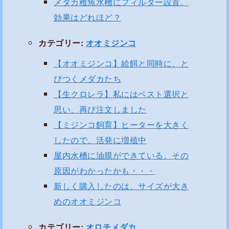
メダカ稚魚水槽にフィルター設置。
効果はどれほど？
カテゴリー:
オオミジンコ
【オオミジンコ】給餌と同時に、と
びつくメダカたち
【生クロレラ】私にはベスト選択と
思い、再び注文しました
【ミジンコ飼育】ヒーターを大きく
したので、活発に増殖中
屋内水槽に油膜ができている。その
原因がわかったかも・・・
新しく購入したのは、サイズが大き
めのオオミジンコ
カテゴリー:
オロチメダカ