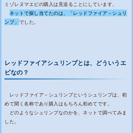
が
ミゾレヌマエビの購入は見送ることにしています。
・
ネットで探し当てたのは、「レッドファイア－シュリ
・
ンプ」
でした。
・
レ
ッ
ド
フ
レッドファイアシュリンプとは、どういうエ
ァ
ビなの？
イ
ア
シ
レッドファイア－シュリンプというシュリンプは、初
ュ
めて聞く名称であり購入はもちろん初めてです。
リ
どのようなシュリンプなのかを、ネットで調べてみま
ン
した。
プ