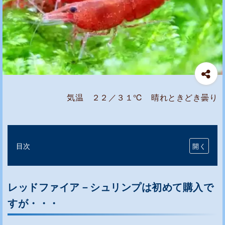
気温 ２２／３１℃ 晴れときどき曇り
目次
レ
ッ
レッドファイア－シュリンプは初めて購入で
ド
フ
すが・・・
ァ