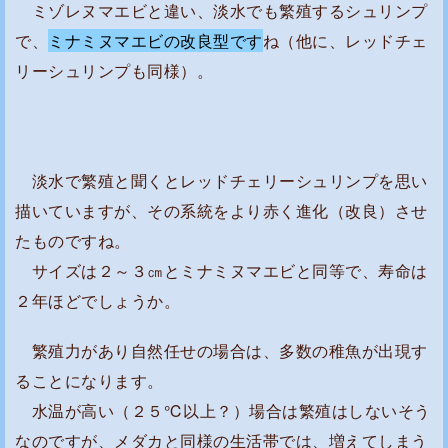
と
ミゾレヌマエビと違い、淡水でも繁殖するシュリンプ
は
で、
ミナミヌマエビの改良型です
ね（他に、レッドチェ
、
リーシュリンプも同様）。
ど
う
い
う
淡水で繁殖と聞くとレッドチェリーシュリンプを思い
エ
描いていますが、その系統をより赤く進化（改良）させ
ビ
たものですね。
な
サイズは２～３㎝とミナミヌマエビと同等で、寿命は
の
２年ほどでしょうか。
？
ミ
繁殖力があり自然任せの場合は、多数の稚魚が出現す
ナ
ることになります。
ミ
水温が高い（２５℃以上？）場合は繁殖はしないそう
ヌ
なのですが、メダカと同様の生活帯では、増えてしまう