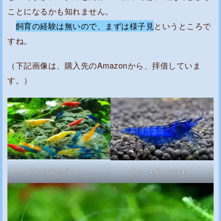
マ
ことになるかも知れません。
エ
飼育の経験は無いので、まずは様子見
というところで
ビ
すね。
よ
り
（下記画像は、購入先のAmazonから、拝借していま
飼
す。）
育
が
難
し
そ
う
で
いろいろな色が・・・。
ブルーも良いですね。
す
。