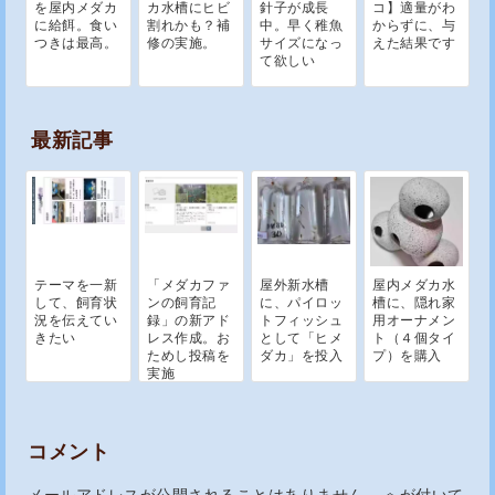
を屋内メダカ
カ水槽にヒビ
針子が成長
コ】適量がわ
に給餌。食い
割れかも？補
中。早く稚魚
からずに、与
つきは最高。
修の実施。
サイズになっ
えた結果です
て欲しい
最新記事
テーマを一新
「メダカファ
屋外新水槽
屋内メダカ水
して、飼育状
ンの飼育記
に、パイロッ
槽に、隠れ家
況を伝えてい
録」の新アド
トフィッシュ
用オーナメン
きたい
レス作成。お
として「ヒメ
ト（４個タイ
ためし投稿を
ダカ」を投入
プ）を購入
実施
コメント
メールアドレスが公開されることはありません。
※
が付いて