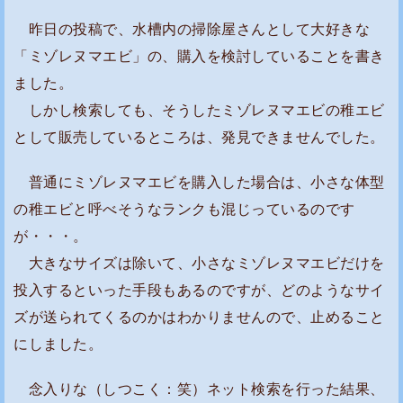
イ
昨日の投稿で、水槽内の掃除屋さんとして大好きな
ア
「ミゾレヌマエビ」の、購入を検討していることを書き
－
シ
ました。
ュ
しかし検索しても、そうしたミゾレヌマエビの稚エビ
リ
として販売しているところは、発見できませんでした。
ン
普通にミゾレヌマエビを購入した場合は、小さな体型
プ
は
の稚エビと呼べそうなランクも混じっているのです
初
が・・・。
め
大きなサイズは除いて、小さなミゾレヌマエビだけを
て
投入するといった手段もあるのですが、どのようなサイ
購
ズが送られてくるのかはわかりませんので、止めること
入
にしました。
で
す
念入りな（しつこく：笑）ネット検索を行った結果、