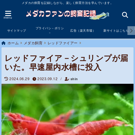
メダカの飼育を記録しながら、楽しく飼育方法を学んでいます。
menu
プライバシ－ポリシ
サイトマップ
広告（楽天市場）
新サイトはこちら
－
ホーム
メダカ飼育
レッドファイアー
レッドファイア－シュリンプが届
いた。早速屋内水槽に投入
2024.06.29
2023.09.12
/
shin