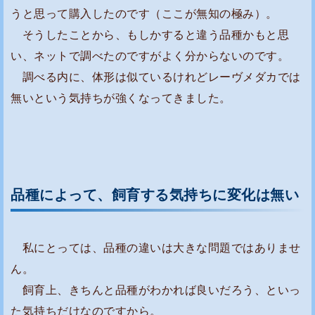
に
うと思って購入したのです（ここが無知の極み）。
よ
そうしたことから、もしかすると違う品種かもと思
っ
い、ネットで調べたのですがよく分からないのです。
て
調べる内に、体形は似ているけれどレーヴメダカでは
、
無いという気持ちが強くなってきました。
飼
育
す
る
気
品種によって、飼育する気持ちに変化は無い
持
ち
に
私にとっては、品種の違いは大きな問題ではありませ
変
ん。
化
飼育上、きちんと品種がわかれば良いだろう、といっ
は
た気持ちだけなのですから。