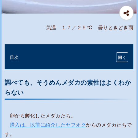
気温 １７／２５℃ 曇りときどき雨
目次
調
べ
調べても、そうめんメダカの素性はよくわか
て
も
らない
、
そ
卵から孵化したメダカたち。
う
購入は、以前に紹介したヤフオク
からのメダカたちで
め
ん
す。