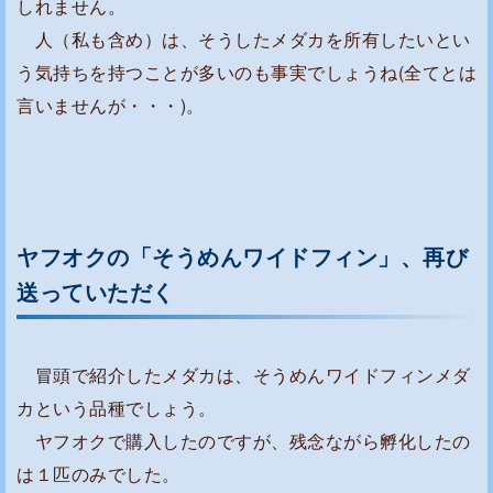
しれません。
ィ
人（私も含め）は、そうしたメダカを所有したいとい
ン
う気持ちを持つことが多いのも事実でしょうね(全てとは
」
言いませんが・・・)。
、
再
び
送
っ
ヤフオクの「そうめんワイドフィン」、再び
て
送っていただく
い
た
だ
冒頭で紹介したメダカは、そうめんワイドフィンメダ
く
カという品種でしょう。
ヤフオクで購入したのですが、残念ながら孵化したの
は１匹のみでした。