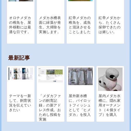
オロチメダカ
メダカ水槽表
紅帝メダカの
紅帝メダカか
の稚魚を、屋
面に緑藻が発
稚魚を、成魚
ら、たくさん
外移動には最
生。大掃除を
と混泳させる
採卵できたの
適な日です。
実施します。
ことしました
は嬉しい。
最新記事
テーマを一新
「メダカファ
屋外新水槽
屋内メダカ水
して、飼育状
ンの飼育記
に、パイロッ
槽に、隠れ家
況を伝えてい
録」の新アド
トフィッシュ
用オーナメン
きたい
レス作成。お
として「ヒメ
ト（４個タイ
ためし投稿を
ダカ」を投入
プ）を購入
実施