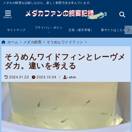
メダカの飼育を記録しながら、楽しく飼育方法を学んでいます。
menu
プライバシ－ポリシ
サイトマップ
広告（楽天市場）
新サイトはこちら
－
ホーム
メダカ飼育
そうめんワイドフィン
そうめんワイドフィンとレーヴメ
ダカ。違いを考える
2024.01.22
2023.10.04
/
shin