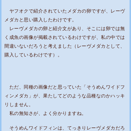
メ
ヤフオクで紹介されていたメダカの卵ですが、レーヴ
ダ
メダカと思い購入したわけです。
カ
レーヴメダカの卵と紹介文があり、そこには卵では無
の
素
く成魚の画像が掲載されているわけですが、私の中では
性
間違いないだろうと考えました（レーヴメダカとして、
は
購入しているわけです）。
よ
く
わ
か
ただ、同種の画像だと思っていた「そうめんワイドフ
ら
ィンメダカ」が、果たしてどのような品種なのかハッキ
な
リしません。
い
私の無知さが、よく分かりますね。
品
種
そうめんワイドフィンは、てっきりレーヴメダカだろ