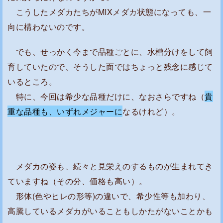
無
こうしたメダカたちがMIXメダカ状態になっても、一
い
向に構わないのです。
ヤ
フ
でも、せっかく今まで品種ごとに、水槽分けをして飼
オ
育していたので、そうした面ではちょっと残念に感じて
ク
いるところ。
の
特に、今回は希少な品種だけに、なおさらですね（
貴
「
重な品種も、いずれメジャーに
なるけれど）。
そ
う
め
ん
メダカの姿も、続々と見栄えのするものが生まれてき
ワ
ていますね（その分、価格も高い）。
イ
形体(色やヒレの形等)の違いで、希少性等も加わり、
ド
高騰しているメダカがいることもしかたがないことかも
フ