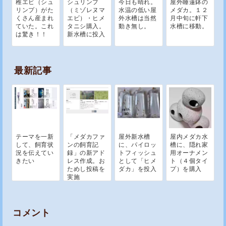
稚エビ（シュ
シュリンプ
今日も晴れ。
屋外睡蓮鉢の
リンプ）がた
（ミゾレヌマ
水温の低い屋
メダカ。１２
くさん産まれ
エビ）・ヒメ
外水槽は当然
月中旬に軒下
ていた。これ
タニシ購入。
動き無し。
水槽に移動。
は驚き！！
新水槽に投入
最新記事
テーマを一新
「メダカファ
屋外新水槽
屋内メダカ水
して、飼育状
ンの飼育記
に、パイロッ
槽に、隠れ家
況を伝えてい
録」の新アド
トフィッシュ
用オーナメン
きたい
レス作成。お
として「ヒメ
ト（４個タイ
ためし投稿を
ダカ」を投入
プ）を購入
実施
コメント