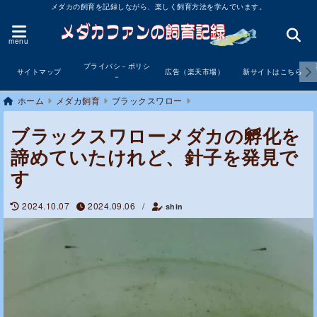
メダカの飼育を記録しながら、楽しく飼育方法を学んでいます。
menu
プライバシ－ポリシ
サイトマップ
広告（楽天市場）
新サイトはこちら
－
ホーム
メダカ飼育
ブラックスワロー
ブラックスワローメダカの孵化を
諦めていたけれど、針子を発見で
す
2024.10.07
2024.09.06
/
shin