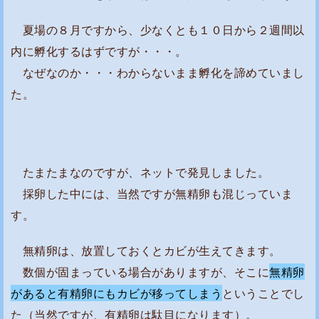
に
夏場の８月ですから、少なくとも１０日から２週間以
移
内に孵化するはずですが・・・。
動
し
なぜなのか・・・わからないまま孵化を諦めていまし
ま
た。
し
た
たまたまなのですが、ネットで発見しました。
採卵した中には、当然ですが無精卵も混じっていま
す。
無精卵は、放置しておくとカビが生えてきます。
数個が固まっている場合がありますが、そこに
無精卵
があると有精卵にもカビが移ってしまう
ということでし
た（当然ですが、有精卵は駄目になります）。