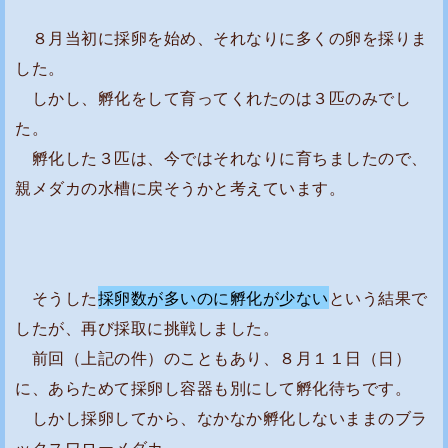
長
８月当初に採卵を始め、それなりに多くの卵を採りま
期
した。
間
しかし、孵化をして育ってくれたのは３匹のみでし
、
た。
孵
化
孵化した３匹は、今ではそれなりに育ちましたので、
し
親メダカの水槽に戻そうかと考えています。
な
い
原
因
そうした
採卵数が多いのに孵化が少ない
という結果で
は
したが、再び採取に挑戦しました。
・
前回（上記の件）のこともあり、８月１１日（日）
・
に、あらためて採卵し容器も別にして孵化待ちです。
・
しかし採卵してから、なかなか孵化しないままのブラ
小
ックスワローメダカ。