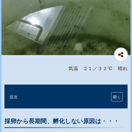
気温 ２１／３２℃ 晴れ
目次
採
卵
採卵から長期間、孵化しない原因は・・・
か
ら