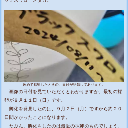
さ
な
容
器
で
育
っ
た
稚
魚
は
改めて採卵したときの、日付が記録してあります。
画像の日付を見ていただくとわかりますが、最初の採
、
卵が８月１１日（日）です。
屋
孵化を発見したのは、９月２日（月）ですから約２０
外
水
日間かかったことになります。
槽
たぶん、孵化をしたのは最近の採卵のものでしょう。