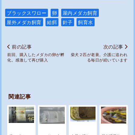
ブラックスワロー
卵
屋内メダカ飼育
屋外メダカ飼育
給餌
針子
飼育水
前の記事
次の記事
前回、購入したメダカの卵が孵
柴犬２匹が老衰。介護に追われ
化。感激して再び購入
る毎日が続いています
関連記事