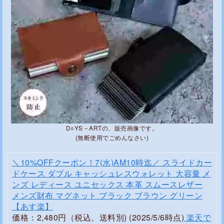
D○YS－ARTの、販売画像です。
(無断使用でごめんなさい)
＼10%OFFクーポン！7(水)AM10時迄／ スライドカー
ドケース ダブル キャッシュレスウォレット 大容量 メ
ンズ レディース ユニセックス 本革 スムースレザー
メンズ財布 マグネット ブラック ブラウン グリーン
【あす楽】
価格：2,480円（税込、送料別) (2025/5/6時点)
楽天で