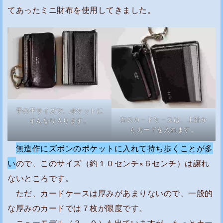
てあったミニ財布を使用してきました。
の
比
較
購
入
商
品
の
手の平サイズで、ポケットに
右のカ－ドケ－スは、上部か
すんなり入ります。
評
らカードを入れます。
価
無造作にズボンのポケットに入れて持ち歩くことが多
い
ので、このサイズ（約１０センチ×６センチ）は譲れ
ないところです。
ただ、カードケースは厚みがあまりないので、一般的
な厚みのカードでは７枚が限度です。
ニューモデル（３．０）も出ていますが、もっとカー