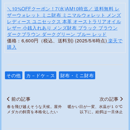
＼10%OFFクーポン！7(水)AM10時迄／ 送料無料 レ
ザーウォレット ミニ財布 ミニマルウォレット メンズ
レディース ユニセックス 本革 オーストラリアオイル
レザー 小銭入れあり メンズ財布 ブラック ブラウン
ダークブラウン ダークグリーン ブルー レッド
価格：6,600円（税込、送料別) (2025/5/6時点)
楽天で
購入
その他
カ－ドケ－ス
財布・ミニ財布
前の記事
次の記事
春を飛び越えそうな天候。屋外
暖かい日が一変、水温が１０℃
メダカの飼育を本格化したい
以下に。給餌は一旦休止