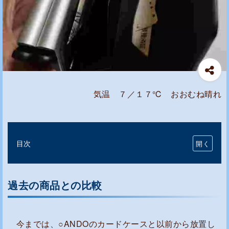
気温 ７／１７℃ おおむね晴れ
目次
過
去
過去の商品との比較
の
商
品
今までは、○ANDOのカードケースと以前から放置し
と