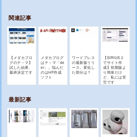
関連記事
【メダカブロ
メダカブログ
ワードプレス
【SIRIUS２
グのテ－マ】
はテ－マ「de
の最新版リリ
でサイト作
試した結果、
er」。悩んだ
ース。変化し
成】初期版よ
最終決定です
のはHP作成
た部分は？
り簡単だけ
ソフト
ど、私には苦
労です
最新記事