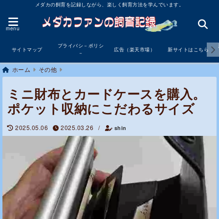
メダカの飼育を記録しながら、楽しく飼育方法を学んでいます。
menu
プライバシ－ポリシ
サイトマップ
広告（楽天市場）
新サイトはこちら
－
ホーム
その他
ミニ財布とカードケースを購入。
ポケット収納にこだわるサイズ
2025.05.06
2025.03.26
/
shin