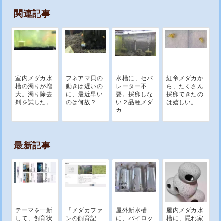
関連記事
室内メダカ水
フネアマ貝の
水槽に、セパ
紅帝メダカか
槽の濁りが増
動きは遅いの
レーター不
ら、たくさん
大。濁り除去
に、最近早い
要。採卵しな
採卵できたの
剤を試した。
のは何故？
い２品種メダ
は嬉しい。
カ
最新記事
テーマを一新
「メダカファ
屋外新水槽
屋内メダカ水
して、飼育状
ンの飼育記
に、パイロッ
槽に、隠れ家