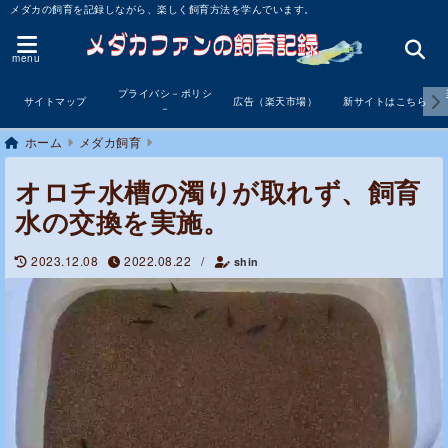
メダカの飼育を記録しながら、楽しく飼育方法を学んでいます。
menu
プライバシ－ポリシ
サイトマップ
広告（楽天市場）
新サイトはこちら
－
ホーム
メダカ飼育
オロチ水槽の濁りが取れず、飼育
水の交換を実施。
2023.12.08
2022.08.22
/
shin