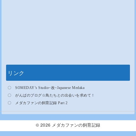
リンク
〇
SOMEDAY’s Studio~
改
~Japanese Medaka
〇
がんばのブログ
☆
鳥たちとの出会いを求めて！
〇
メダカファンの飼育記録 Part 2
© 2026
メダカファンの飼育記録