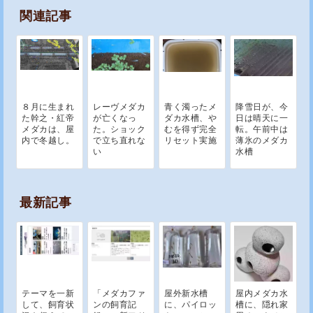
関連記事
８月に生まれ
レーヴメダカ
青く濁ったメ
降雪日が、今
た幹之・紅帝
が亡くなっ
ダカ水槽、や
日は晴天に一
メダカは、屋
た。ショック
むを得ず完全
転。午前中は
内で冬越し。
で立ち直れな
リセット実施
薄氷のメダカ
い
水槽
最新記事
テーマを一新
「メダカファ
屋外新水槽
屋内メダカ水
して、飼育状
ンの飼育記
に、パイロッ
槽に、隠れ家