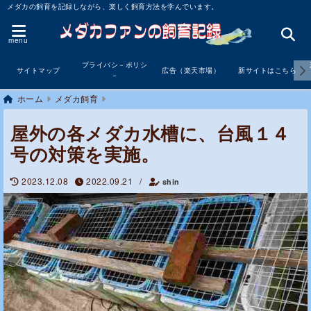
メダカの飼育を記録しながら、楽しく飼育方法を学んでいます。
menu
プライバシ－ポリシ
サイトマップ
広告（楽天市場）
新サイトはこちら
－
ホーム
メダカ飼育
屋外の各メダカ水槽に、台風１４
号の対策を実施。
2023.12.08
2022.09.21
/
shin