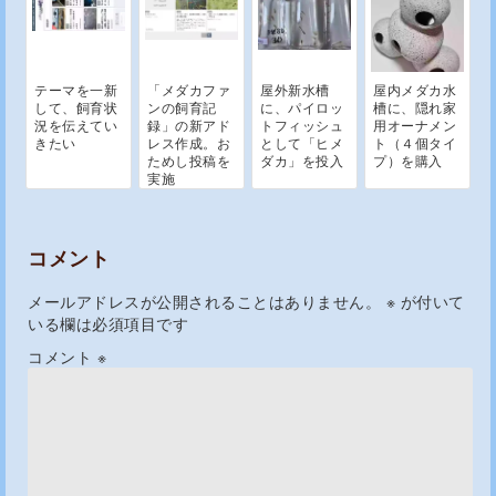
テーマを一新
「メダカファ
屋外新水槽
屋内メダカ水
して、飼育状
ンの飼育記
に、パイロッ
槽に、隠れ家
況を伝えてい
録」の新アド
トフィッシュ
用オーナメン
きたい
レス作成。お
として「ヒメ
ト（４個タイ
ためし投稿を
ダカ」を投入
プ）を購入
実施
コメント
メールアドレスが公開されることはありません。
※
が付いて
いる欄は必須項目です
コメント
※