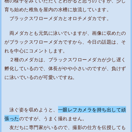
槽の様子をみていただくとわかると思うのですが、少し
で
撮
育ち始めた稚魚を屋内の水槽に放流しています。
っ
ブラックスワローメダカとオロチメダカです。
て
両メダカとも元気に泳いでいますが、画像に収めたの
は
がブラックスワローメダカですから、今日の話題は、そ
み
た
れを中心にコメントします。
も
２種のメダカは、ブラックスワローメダカが少し遅く
の
孵化しているので、体長がやや小さいのですが、負けず
の
に泳いでいるのが可愛いですね。
・
・
・
（
泳ぐ姿を収めようと、
一眼レフカメラを持ち出して頑
下
張った
のですが、うまく撮れません。
手
友だちに専門家がいるので、撮影の仕方を伝授しても